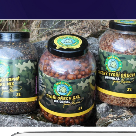
Etikety výrobků Chyť a pusť