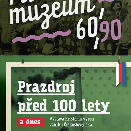
60. let Pivovarského muzea v Plzni
Prazdroj před 100 lety a dnes