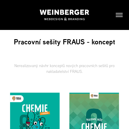
Pracovní sešity FRAUS - koncept
Nerealizovaný návhr konceptů nových pracovních sešitů pro
nakladatelství FRAUS.